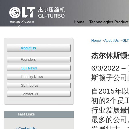
Home
Technologies
Product
Home
>
About Us
>
GLT
About Us
杰尔休斯顿
Founders
6/3/202
GLT News
斯顿子公司
Industry News
GLT Topics
自2015
Contact Us
初的2个员
行业发展最
Fast Links
最多的公司
Contact Us