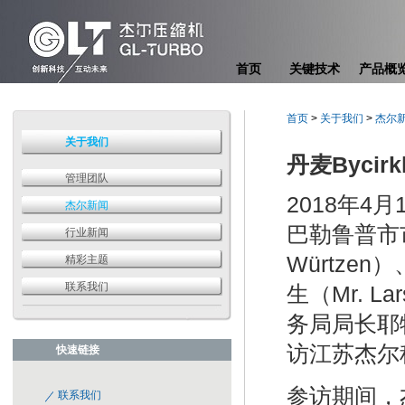
首页
关键技术
产品概
首页
>
关于我们
>
杰尔
关于我们
丹麦Byci
管理团队
2018年4
杰尔新闻
巴勒鲁普市市
行业新闻
Würtz
精彩主题
联系我们
生（Mr. 
务局局长耶特
访江苏杰尔
快速链接
参访期间，
联系我们